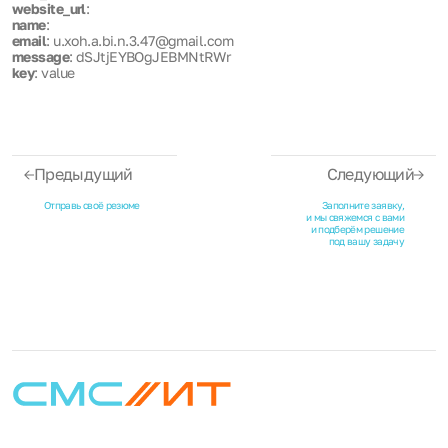
website_url
:
name
:
email
: u.xoh.a.bi.n.3.47@gmail.com
message
: dSJtjEYBOgJEBMNtRWr
key
: value
Предыдущий
Следующий
Отправь своё резюме
Заполните заявку,
и мы свяжемся с вами
и подберём решение
под вашу задачу