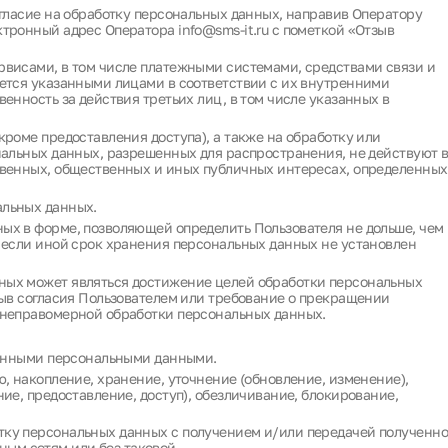
огласие на обработку персональных данных, направив Оператору
тронный адрес Оператора info@sms-it.ru с пометкой «Отзыв
рвисами, в том числе платежными системами, средствами связи и
ается указанными лицами в соответствии с их внутренними
енность за действия третьих лиц, в том числе указанных в
роме предоставления доступа), а также на обработку или
нальных данных, разрешенных для распространения, не действуют 
твенных, общественных и иных публичных интересах, определенных
альных данных.
ых в форме, позволяющей определить Пользователя не дольше, чем
 если иной срок хранения персональных данных не установлен
ных может являться достижение целей обработки персональных
зыв согласия Пользователем или требование о прекращении
 неправомерной обработки персональных данных.
ченными персональными данными.
, накопление, хранение, уточнение (обновление, изменение),
ие, предоставление, доступ), обезличивание, блокирование,
тку персональных данных с получением и/или передачей полученн
м сетям или без таковой.