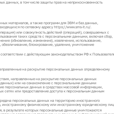
ных данных, в том числе защиты прав на неприкосновенность
ных материалов, а также программ для ЭВМ и баз данных,
ходящихся по сетевому адресу https://www.sms-it.ru/.
перация) или совокупность действий (операций), совершаемых с
льзования таких средств с персональными данными, включая сбор,
нение (обновление, изменение), извлечение, использование,
), обезличивание, блокирование, удаление, уничтожение
соответствии с действующим законодательством РФ к Пользовате
направленные на раскрытие персональных данных определенному
ствия, направленные на раскрытие персональных данных
 данных) или на ознакомление с персональными данными
ние персональных данных в средствах массовой информации,
 сетях или предоставление доступа к персональным данным
ередача персональных данных на территорию иностранного
ва, иностранному физическому или иностранному юридическому лиц
, в результате которых персональные данные уничтожаются