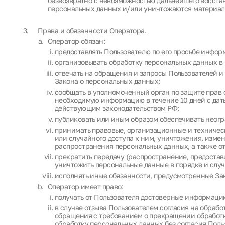
безвозвратно с невозможностью дальнейшего восст
персональных данных и/или уничтожаются материал
Права и обязанности Оператора.
Оператор обязан:
предоставлять Пользователю по его просьбе инфо
организовывать обработку персональных данных в
отвечать на обращения и запросы Пользователей и
Закона о персональных данных;
сообщать в уполномоченный орган по защите прав 
необходимую информацию в течение 10 дней с даты
действующим законодательством РФ;
публиковать или иным образом обеспечивать неогр
принимать правовые, организационные и техничес
или случайного доступа к ним, уничтожения, изме
распространения персональных данных, а также о
прекратить передачу (распространение, предостав
уничтожить персональные данные в порядке и слу
исполнять иные обязанности, предусмотренные За
Оператор имеет право:
получать от Пользователя достоверные информаци
в случае отзыва Пользователем согласия на обрабо
обращения с требованием о прекращении обработк
обработку персональных данных без согласия Пол