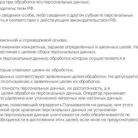
ра при обработке его персональных данных;
одательством РФ.
сведения о себе, либо сведения о другом субъекте персональных
сть в соответствии с действующим законодательством РФ.
законной и справедливой основе.
тижением конкретных, заранее определенных и законных целей. Н
местимая с целями сбора персональных данных.
х персональные данные, обработка которых осуществляется в
торые отвечают целям их обработки.
анных соответствуют заявленным целям обработки. Не допускаетс
по отношению к заявленным целям их обработки.
точность персональных данных, их достаточность, а в
к целям обработки персональных данных. Оператор принимает
по удалению или уточнению неполных или неточных данных.
ме, позволяющей определить Пользователя не дольше, чем этого
 иной срок хранения персональных данных не установлен
е персональные данные уничтожаются либо обезличиваются по
обходимости в достижении этих целей, если иное не предусмотрен