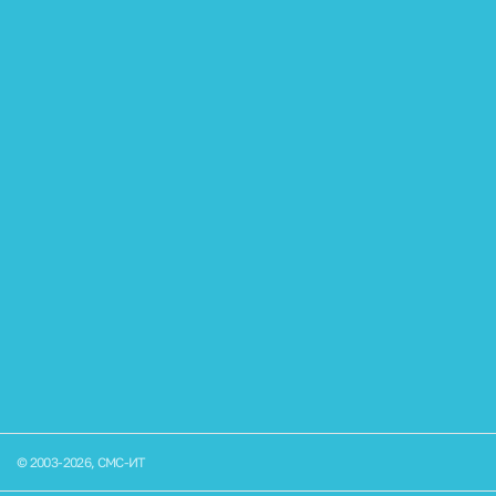
настолки, участие в онлайн-квизах и других
04
встречах
Яркие корпоративные мероприятия
05
Юридическая поддержка со стороны
06
компании
Команды по интересам
07
© 2003-2026, СМС-ИТ
СТАЖИРОВКА