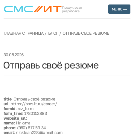
Продуктовая
МЕНЮ
разработка
ГЛАВНАЯ СТРАНИЦА
БЛОГ
ОТПРАВЬ СВОЁ РЕЗЮМЕ
30.05.2026
Отправь своё резюме
title
: Отправь своё резюме
url
: https://sms-it.ru/career/
formid
: rez_form
form_time
: 1780152883
website_url
:
name
: Никита
phone
: (960) 817-53-34
email
: nicklean228@gmail.com