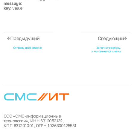
message
:
key
: value
Предыдущий
Следующий
Отправь своё резюме
Заполните заявку,
и мы свяжемся с вами
ООО «СМС-информационные
технологии», ИНН 6312052132,
КПП 631201001, ОГРН 1036300125531