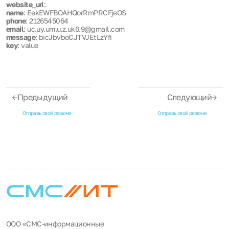
website_url
:
name
: EekEWFBOAHQorRmPRCFjeOS
phone
: 2126545064
email
: uc.uy.um.u.z.uk6.9@gmail.com
message
: bicJbvboCJTVJEtLzYfi
key
: value
Предыдущий
Следующий
Отправь своё резюме
Отправь своё резюме
ООО «СМС-информационные