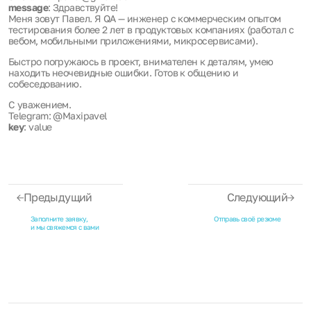
message
: Здравствуйте!
Меня зовут Павел. Я QA — инженер с коммерческим опытом
тестирования более 2 лет в продуктовых компаниях (работал с
вебом, мобильными приложениями, микросервисами).
Быстро погружаюсь в проект, внимателен к деталям, умею
находить неочевидные ошибки. Готов к общению и
собеседованию.
С уважением.
Telegram: @Maxipavel
key
: value
Предыдущий
Следующий
Заполните заявку,
Отправь своё резюме
и мы свяжемся с вами