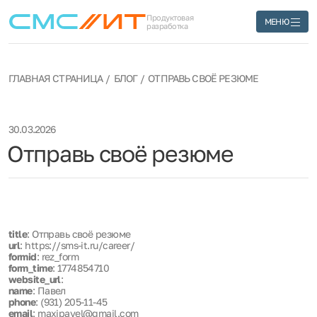
Продуктовая
МЕНЮ
разработка
ГЛАВНАЯ СТРАНИЦА
БЛОГ
ОТПРАВЬ СВОЁ РЕЗЮМЕ
30.03.2026
Отправь своё резюме
title
: Отправь своё резюме
url
: https://sms-it.ru/career/
formid
: rez_form
form_time
: 1774854710
website_url
:
name
: Павел
phone
: (931) 205-11-45
email
: maxipavel@gmail.com