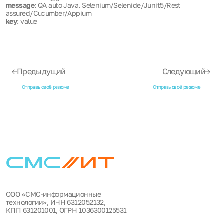
message
: QA auto Java. Selenium/Selenide/Junit5/Rest
assured/Cucumber/Appium
key
: value
Предыдущий
Следующий
Отправь своё резюме
Отправь своё резюме
ООО «СМС-информационные
технологии», ИНН 6312052132,
КПП 631201001, ОГРН 1036300125531