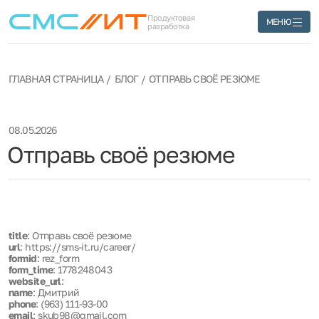
Продуктовая
МЕНЮ
разработка
ГЛАВНАЯ СТРАНИЦА
БЛОГ
ОТПРАВЬ СВОЁ РЕЗЮМЕ
08.05.2026
Отправь своё резюме
title
: Отправь своё резюме
url
: https://sms-it.ru/career/
formid
: rez_form
form_time
: 1778248043
website_url
:
name
: Дмитрий
phone
: (963) 111-93-00
email
: skub98@gmail.com