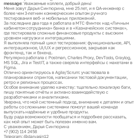
message
: Уважаемые коллеги, добрый день!
Меня зовут Дарья Синтюрина, мне 25 лет, и я QA-инженер с
более чем 3-летним коммерческим опытом ручного
тестирования веб- и мобильных приложений.
За последние два года я работала в МТС Финтех над «Личным
кабинетом сотрудника» банка и в «Казначейских системах»,
где тестировала сложные финансовые продукты с высоким
уровнем нагрузки и интеграциями.
Я выполняла полный цикл тестирования: функциональное, API,
интеграционное, UI/UX и регрессионное, закрывая как
фронтенд, так и бэкенд.
Регулярно работала с Postman, Charles Proxy, DevTools, Graylog,
MS SQL, Jira и TestIT, а также сверяла интерфейсы с макетами в
Figma.
Отлично ориентируюсь в Agile/Scrum: участвовала в
планировании спринтов, написании тестовой документации,
ретро и релизных процессах.
Особое внимание уделяю качеству: тщательно локализую баги,
пишу понятные отчёты и активно взаимодействую с
разработчиками и аналитиками.
Уверена, что мой системный подход, внимание к деталям и опыт
работы со сложными системами помогут вашей команде
выпускать надёжные и удобные продукты.
Буду рада возможности пообщаться и подробнее рассказать,
как мой опыт может быть полезен именно вам.
С уважением, Дарья Синтюрина
+7 (902) 114 2458
Telegram: @daryasin12