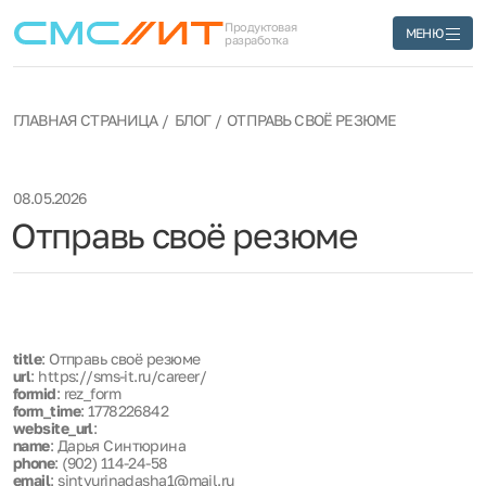
Продуктовая
МЕНЮ
разработка
ГЛАВНАЯ СТРАНИЦА
БЛОГ
ОТПРАВЬ СВОЁ РЕЗЮМЕ
08.05.2026
Отправь своё резюме
title
: Отправь своё резюме
url
: https://sms-it.ru/career/
formid
: rez_form
form_time
: 1778226842
website_url
:
name
: Дарья Синтюрина
phone
: (902) 114-24-58
email
: sintyurinadasha1@mail.ru