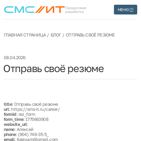
Продуктовая
МЕНЮ
разработка
ГЛАВНАЯ СТРАНИЦА
БЛОГ
ОТПРАВЬ СВОЁ РЕЗЮМЕ
08.04.2026
Отправь своё резюме
title
: Отправь своё резюме
url
: https://sms-it.ru/career/
formid
: rez_form
form_time
: 1775663908
website_url
:
name
: Алексей
phone
: (904) 748-35-5_
email
: 6alexam@gmail.com