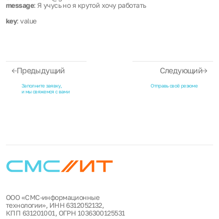
message
: Я учусь но я крутой хочу работать
key
: value
Предыдущий
Следующий
Заполните заявку,
Отправь своё резюме
и мы свяжемся с вами
ООО «СМС-информационные
технологии», ИНН 6312052132,
КПП 631201001, ОГРН 1036300125531