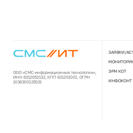
ЗАЯВКИ/АС
МОНИТОРИН
ЭРМ КОТ
ООО «СМС-информационные технологии»,
ИНН 6312052132, КПП 631201001, ОГРН
ИНФОКОНТ
1036300125531