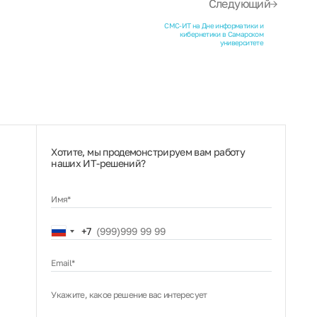
Следующий
СМС-ИТ на Дне информатики и
кибернетики в Самарском
университете
Хотите, мы продемонстрируем вам работу
наших ИТ‑решений?
Имя*
Russia
+7
+7
Email*
Укажите, какое решение вас интересует