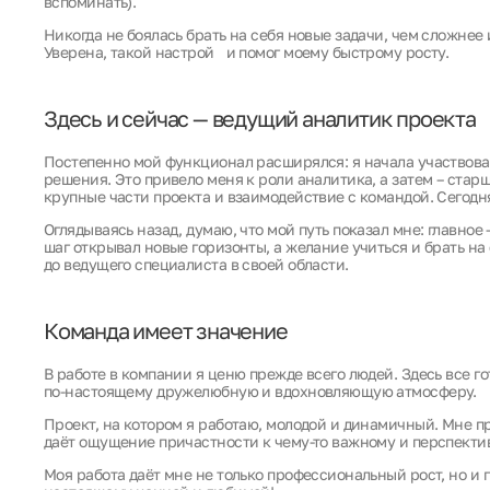
вспоминать).
Никогда не боялась брать на себя новые задачи, чем сложнее 
Уверена, такой настрой и помог моему быстрому росту.
Здесь и сейчас — ведущий аналитик проекта
Постепенно мой функционал расширялся: я начала участвоват
решения. Это привело меня к роли аналитика, а затем – старш
крупные части проекта и взаимодействие с командой. Сегодня
Оглядываясь назад, думаю, что мой путь показал мне: главное
шаг открывал новые горизонты, а желание учиться и брать на 
до ведущего специалиста в своей области.
Команда имеет значение
В работе в компании я ценю прежде всего людей. Здесь все го
по-настоящему дружелюбную и вдохновляющую атмосферу.
Проект, на котором я работаю, молодой и динамичный. Мне пр
даёт ощущение причастности к чему-то важному и перспекти
Моя работа даёт мне не только профессиональный рост, но и 