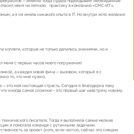
 прекрасное — именно тогда судьба подкидывает неожиданные
ригласил меня на летнюю практику в компанию «СМС-ИТ».
омым, а я не имела никакого опыта в IT. Но внутри жгло желание
и коллеги, которые не только делились знаниями, но и
бил меня с первых часов моего погружения!
омкой, а каждая новая фича — вызовом, который я с
енно то, что мне нужно.
 — это моя настоящая страсть. Сегодня я благодарна тому
 что иногда самое сложное – это первый шаг навстречу новому.
технического писателя. Тогда я выполняла самые мелкие
кции и помогала команде с рутинными задачами.
тственность за проект (хотя, если честно, сейчас это смешно