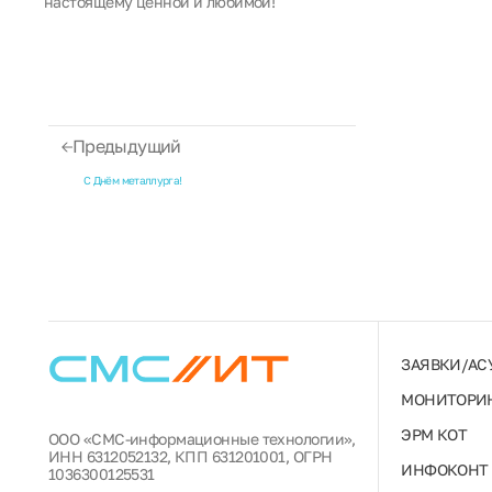
настоящему ценной и любимой!
Предыдущий
C Днём металлурга!
ЗАЯВКИ/АС
МОНИТОРИН
ЭРМ КОТ
ООО «СМС-информационные технологии»,
ИНН 6312052132, КПП 631201001, ОГРН
ИНФОКОНТ
1036300125531