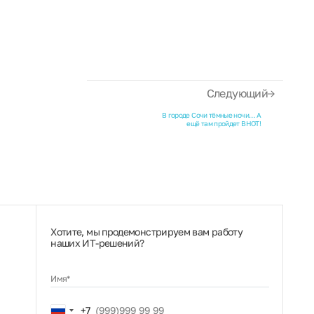
Следующий
В городе Сочи тёмные ночи… А
ещё там пройдет ВНОТ!
Хотите, мы продемонстрируем вам работу
наших ИТ‑решений?
Имя*
Russia
+7