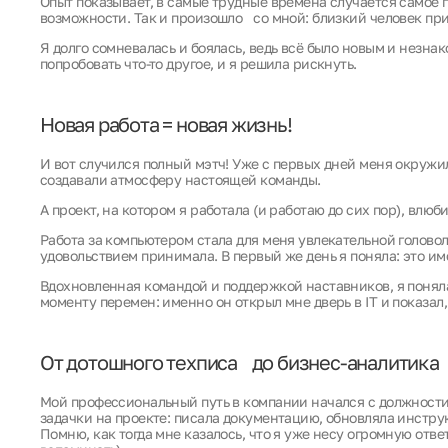
Опыт показывает, в самые трудные времена случается самое
возможности. Так и произошло со мной: близкий человек п
Я долго сомневалась и боялась, ведь всё было новым и незнак
попробовать что-то другое, и я решила рискнуть.
Новая работа = новая жизнь!
И вот случился полный мэтч! Уже с первых дней меня окружил
создавали атмосферу настоящей команды.
А проект, на котором я работала (и работаю до сих пор), влю
Работа за компьютером стала для меня увлекательной головол
удовольствием принимала. В первый же день я поняла: это им
Вдохновленная командой и поддержкой наставников, я поняла
моменту перемен: именно он открыл мне дверь в IT и показал,
От дотошного техписа до бизнес-аналитика
Мой профессиональный путь в компании начался с должности 
задачки на проекте: писала документацию, обновляла инстру
Помню, как тогда мне казалось, что я уже несу огромную отве