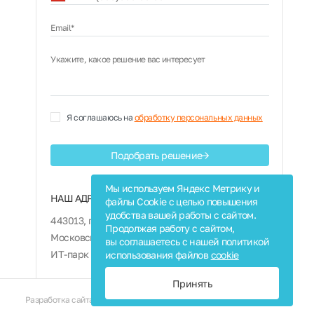
+7
Email*
Укажите, какое решение вас интересует
Я соглашаюсь на
обработку персональных данных
Подобрать решение
Мы используем Яндекс Метрику и
НАШ АДРЕС:
файлы Cookie с целью повышения
удобства вашей работы с сайтом.
443013, г. Самара,
Продолжая работу с сайтом,
Московское шоссе 4, корпус 4,
вы соглашаетесь с нашей политикой
ИТ-парк «Монте Роза», 12 этаж
использования файлов
cookie
Принять
Разработка сайта
Наверх