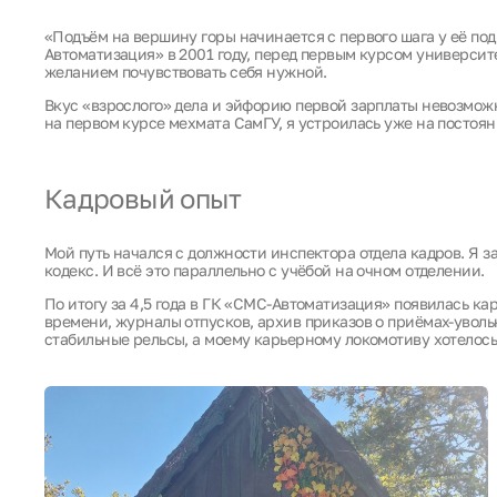
«Подъём на вершину горы начинается с первого шага у её под
Автоматизация» в 2001 году, перед первым курсом университе
желанием почувствовать себя нужной.
Вкус «взрослого» дела и эйфорию первой зарплаты невозможно
на первом курсе мехмата СамГУ, я устроилась уже на постоя
Кадровый опыт
Мой путь начался с должности инспектора отдела кадров. Я з
кодекс. И всё это параллельно с учёбой на очном отделении.
По итогу за 4,5 года в ГК «СМС-Автоматизация» появилась ка
времени, журналы отпусков, архив приказов о приёмах-уволь
стабильные рельсы, а моему карьерному локомотиву хотелось