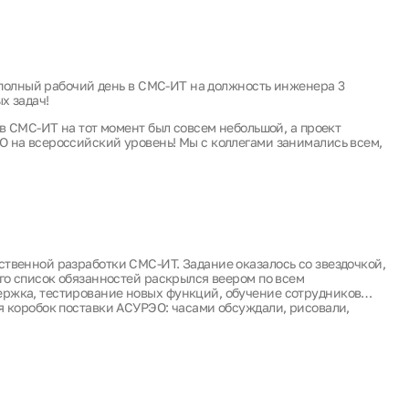
а полный рабочий день в СМС-ИТ на должность инженера 3
х задач!
ив СМС-ИТ на тот момент был совсем небольшой, а проект
О на всероссийский уровень! Мы с коллегами занимались всем,
твенной разработки СМС-ИТ. Задание оказалось со звездочкой,
ого список обязанностей раскрылся веером по всем
ержка, тестирование новых функций, обучение сотрудников…
я коробок поставки АСУРЭО: часами обсуждали, рисовали,