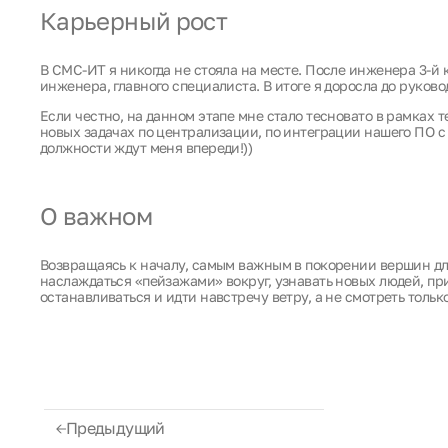
Карьерный рост
В СМС-ИТ я никогда не стояла на месте. После инженера 3-й к
инженера, главного специалиста. В итоге я доросла до руков
Если честно, на данном этапе мне стало тесновато в рамках 
новых задачах по централизации, по интеграции нашего ПО с 
должности ждут меня впереди!))
О важном
Возвращаясь к началу, самым важным в покорении вершин для
наслаждаться «пейзажами» вокруг, узнавать новых людей, при
останавливаться и идти навстречу ветру, а не смотреть тольк
Предыдущий