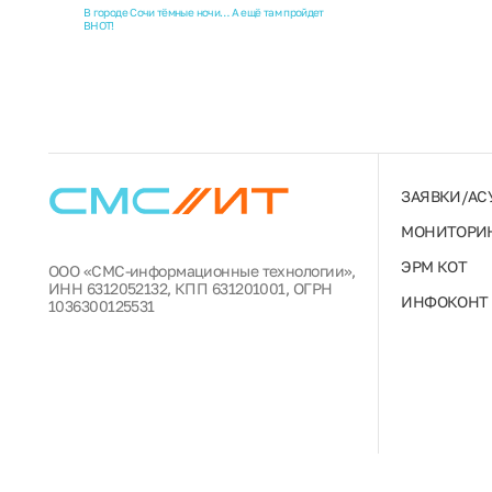
В городе Сочи тёмные ночи… А ещё там пройдет
ВНОТ!
ЗАЯВКИ/АС
МОНИТОРИН
ЭРМ КОТ
ООО «СМС-информационные технологии»,
ИНН 6312052132, КПП 631201001, ОГРН
ИНФОКОНТ
1036300125531