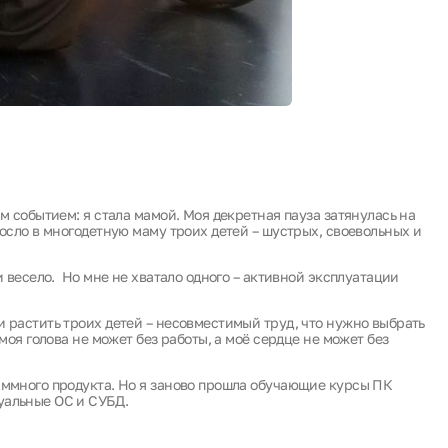
ым событием: я стала мамой. Моя декретная пауза затянулась на
росло в многодетную маму троих детей – шустрых, своевольных и
и весело. Но мне не хватало одного – активной эксплуатации
и растить троих детей – несовместимый труд, что нужно выбрать
 моя голова не может без работы, а моё сердце не может без
аммного продукта. Но я заново прошла обучающие курсы ПК
уальные ОС и СУБД.