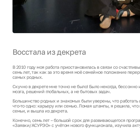
Восстала из декрета
В 2010 году моя работа приостановилась в связи со счастлив
семь лет, так как за это время моё семейное положение пере
самых родных.
Скучно в декрете мне точно не было! Было некогда, бессонно 
мозга, решений глобальных, а не бытовых задач.
Большинство родных и знакомых были уверены, что работать 
что-то одно: карьеру или семью. Ломая штампы, я решила, что
семьи, и вышла из декрета.
Конечно, семь лет – большой срок для развивающегося прогр
«Заявки/АСУРЭО» с учётом нового функционала, изучила акт