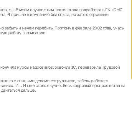
ножья». В моём случае этим шагом стала подработка в ГК «СМС-
та. Я пришла в компанию без опыта, но зато с огромным
 забыть и нечем перебить. Поэтому в феврале 2002 года, учась
нную работу в компанию.
акончила курсы кадровиков, освоила 1С, переварила Трудовой
ртотека с личными делами сотрудников, табель рабочего
нениях. И… И мне стало скучно. Весь кадровый процесс встал на
 двигаться дальше.