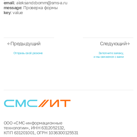
email
: aleksandr.bomm@sms-a.ru
message
: Проверка формы
key
: value
Предыдущий
Следующий
Отправь своё резюме
Заполните заявку,
и мы свяжемся с вами
ООО «СМС-информационные
технологии», ИНН 6312052132,
КПП 631201001, ОГРН 1036300125531