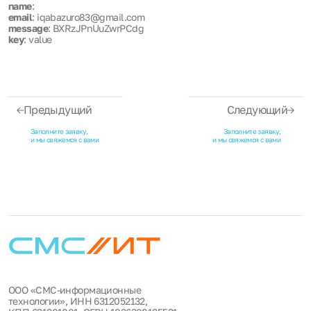
name
:
email
: iqabazuro83@gmail.com
message
: BXRzJPnUuZwrPCdg
key
: value
Предыдущий
Следующий
Заполните заявку,
Заполните заявку,
и мы свяжемся с вами
и мы свяжемся с вами
ООО «СМС-информационные
технологии», ИНН 6312052132,