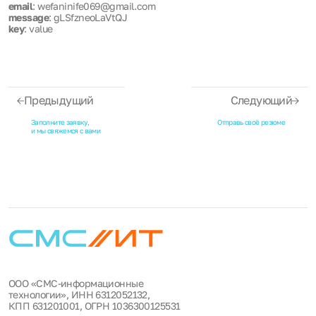
email
: wefaninife069@gmail.com
message
: gLSfzneoLaVtQJ
key
: value
Предыдущий
Следующий
Заполните заявку,
Отправь своё резюме
и мы свяжемся с вами
ООО «СМС-информационные
технологии», ИНН 6312052132,
КПП 631201001, ОГРН 1036300125531