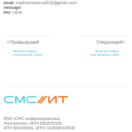
email
: madinamakieva2021@gmail.com
message
:
key
: value
Предыдущий
Следующий
Заполните заявку,
Заполните заявку,
и мы свяжемся с вами
и мы свяжемся с вами
ООО «СМС-информационные
технологии», ИНН 6312052132,
КПП 631201001, ОГРН 1036300125531