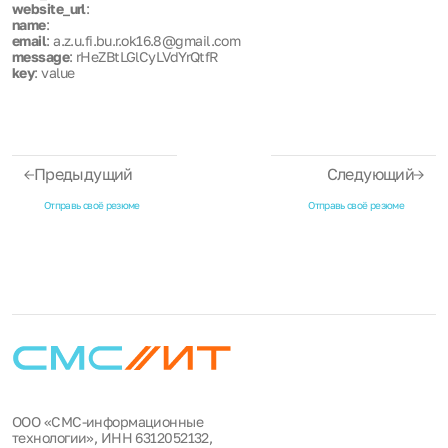
website_url
:
name
:
email
: a.z.u.fi.bu.r.ok16.8@gmail.com
message
: rHeZBtLGlCyLVdYrQtfR
key
: value
Предыдущий
Следующий
Отправь своё резюме
Отправь своё резюме
ООО «СМС-информационные
технологии», ИНН 6312052132,