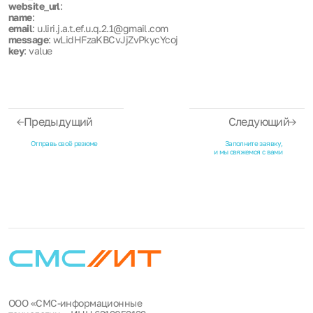
website_url
:
name
:
email
: u.liri.j.a.t.ef.u.q.2.1@gmail.com
message
: wLidHFzaKBCvJjZvPkycYcoj
key
: value
Предыдущий
Следующий
Отправь своё резюме
Заполните заявку,
и мы свяжемся с вами
ООО «СМС-информационные