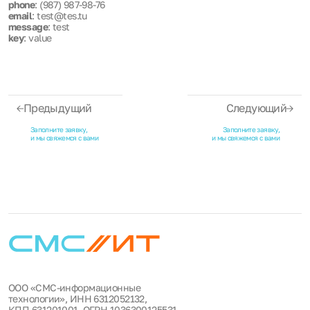
phone
: (987) 987-98-76
email
: test@tes.tu
message
: test
key
: value
Предыдущий
Следующий
Заполните заявку,
Заполните заявку,
и мы свяжемся с вами
и мы свяжемся с вами
ООО «СМС-информационные
технологии», ИНН 6312052132,
КПП 631201001, ОГРН 1036300125531