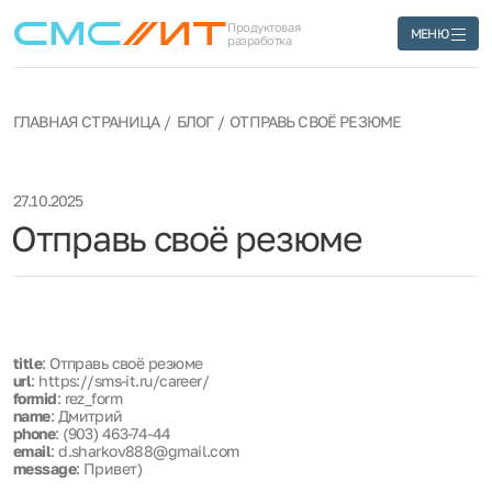
Продуктовая
МЕНЮ
разработка
ГЛАВНАЯ СТРАНИЦА
БЛОГ
ОТПРАВЬ СВОЁ РЕЗЮМЕ
27.10.2025
Отправь своё резюме
title
: Отправь своё резюме
url
: https://sms-it.ru/career/
formid
: rez_form
name
: Дмитрий
phone
: (903) 463-74-44
email
: d.sharkov888@gmail.com
message
: Привет)