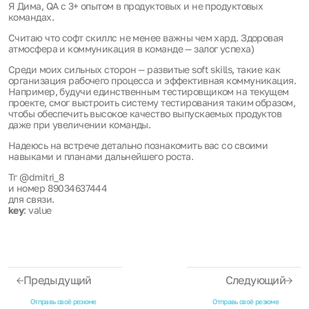
Я Дима, QA с 3+ опытом в продуктовых и не продуктовых
командах.
Считаю что софт скиллс не менее важны чем хард. Здоровая
атмосфера и коммуникация в команде — залог успеха)
Среди моих сильных сторон — развитые soft skills, такие как
организация рабочего процесса и эффективная коммуникация.
Например, будучи единственным тестировщиком на текущем
проекте, смог выстроить систему тестирования таким образом,
чтобы обеспечить высокое качество выпускаемых продуктов
даже при увеличении команды.
Надеюсь на встрече детально познакомить вас со своими
навыками и планами дальнейшего роста.
Тг @dmitri_8
и номер 89034637444
для связи.
key
: value
Предыдущий
Следующий
Отправь своё резюме
Отправь своё резюме