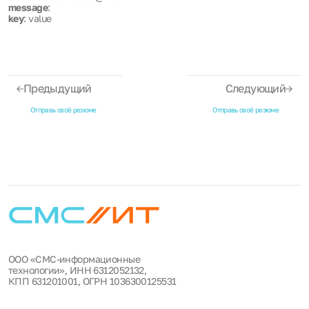
message
:
key
: value
Предыдущий
Следующий
Отправь своё резюме
Отправь своё резюме
ООО «СМС-информационные
технологии», ИНН 6312052132,
КПП 631201001, ОГРН 1036300125531