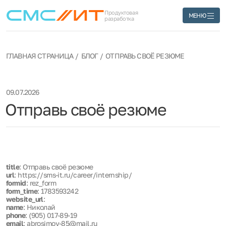
Продуктовая
МЕНЮ
разработка
ГЛАВНАЯ СТРАНИЦА
БЛОГ
ОТПРАВЬ СВОЁ РЕЗЮМЕ
09.07.2026
Отправь своё резюме
title
: Отправь своё резюме
url
: https://sms-it.ru/career/internship/
formid
: rez_form
form_time
: 1783593242
website_url
:
name
: Николай
phone
: (905) 017-89-19
email
: abrosimov-85@mail.ru