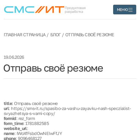
Продуктовая
МЕНЮ
разработка
ГЛАВНАЯ СТРАНИЦА
БЛОГ
ОТПРАВЬ СВОЁ РЕЗЮМЕ
19.06.2026
Отправь своё резюме
title
: Отправь своё резюме
url
: https://sms-it.ru/spasibo-za-vashu-zayavku-nash-speczialist-
svyazhetsya-s-vami-copy/
formid
: rez_form
form_time
: 1781882585
website_url
:
name
: IWoXfFsbdOwNEIwFfJY
phone
: 9096468127