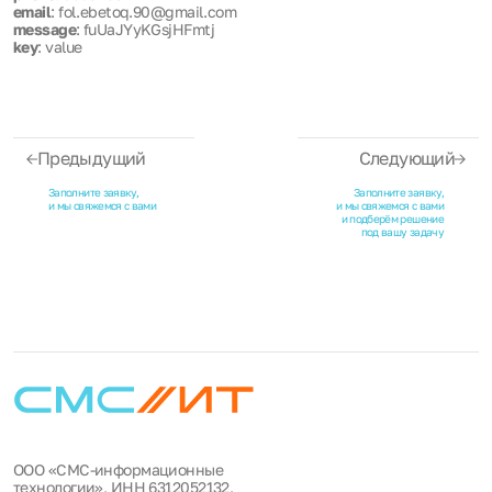
email
: fol.ebetoq.90@gmail.com
message
: fuUaJYyKGsjHFmtj
key
: value
Предыдущий
Следующий
Заполните заявку,
Заполните заявку,
и мы свяжемся с вами
и мы свяжемся с вами
и подберём решение
под вашу задачу
ООО «СМС-информационные
технологии», ИНН 6312052132,