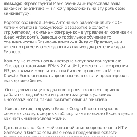
message
: Здравствуйте! Меня очень заинтересовала ваша
вакансия аналитика — и я хочу предложить на эту роль свою
кандидатуру!
Коротко обо мне: я Денис Антоненко, бизнес-аналитик с 5-
летним опытом в продуктовой разработке в области
игр(Gamedev) и сильным бэкграундом в управлении командами
(Lead Artist роли). Завершаю профильное обучение по
специальности «Бизнес-аналитик» в Яндекс Практикуме и
успешно применяю методологии анализа для решения задач
бизнеса.
Какие у меня есть навыки которые могут вам пригодиться:
-Я владею нотациями BPMN 2.0 и UML, имею опыт построения
ER-диаграмм и моделирования бизнес-процессов в Miro и
Draw.io. Eмею описывать процессы «как есть» и проектировать
«как должно быть».
-Опыт декомпозиции задач и контроля процессов: привык
работать с дедлайнами и приоритизацией в условиях
многозадачности, также помогает опыт из геймдева
-Как аналитик, я дружу с Excel / Google Sheets на уровне
сложных формул, сводных таблиц, также включаю Excel в целом
как часть именно своей жизни.
Дополнительно: Хотя мой основной опыт сосредоточен в ИТ и
Gamedev, я быстро осваиваю новые предметные области