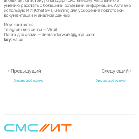
(включая логистику) благодаря системному мышлению и
умению работать с большими объемами информации. Активно
использую ИИ (ChatGPT, Gemini) для ускорения подготовки
документации и анализа данных.
Мои контакты:
Telegram для связи — Virpil
Почта для связи — denianderwork@gmail.com
key
: value
Предыдущий
Следующий
Отправь своё резюме
Отправь своё резюме