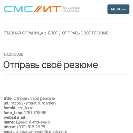
Продуктовая
МЕНЮ
разработка
ГЛАВНАЯ СТРАНИЦА
БЛОГ
ОТПРАВЬ СВОЁ РЕЗЮМЕ
10.06.2026
Отправь своё резюме
title
: Отправь своё резюме
url
: https://sms-it.ru/career/
formid
: rez_form
form_time
: 1781078096
website_url
:
name
: Денис Антоненко
phone
: (909) 518-26-75
email
: denianderwork@gmail.com