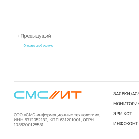
Предыдущий
Отправь своё резюме
ЗАЯВКИ/АС
МОНИТОРИН
ЭРМ КОТ
ООО «СМС-информационные технологии»,
ИНН 6312052132, КПП 631201001, ОГРН
ИНФОКОНТ
1036300125531