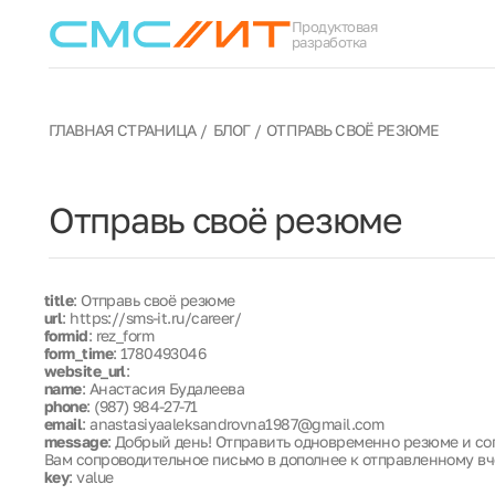
Продуктовая
разработка
ГЛАВНАЯ СТРАНИЦА
БЛОГ
ОТПРАВЬ СВОЁ РЕЗЮМЕ
Отправь своё резюме
title
: Отправь своё резюме
url
: https://sms-it.ru/career/
formid
: rez_form
form_time
: 1780493046
website_url
:
name
: Анастасия Будалеева
phone
: (987) 984-27-71
email
: anastasiyaaleksandrovna1987@gmail.com
message
: Добрый день! Отправить одновременно резюме и со
Вам сопроводительное письмо в дополнее к отправленному вч
key
: value