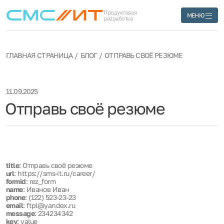
Продуктовая
МЕНЮ
разработка
ГЛАВНАЯ СТРАНИЦА
БЛОГ
ОТПРАВЬ СВОЁ РЕЗЮМЕ
11.09.2025
Отправь своё резюме
title
: Отправь своё резюме
url
: https://sms-it.ru/career/
formid
: rez_form
name
: Иванов Иван
phone
: (122) 523-23-23
email
: ftpl@yandex.ru
message
: 234234342
key
: value