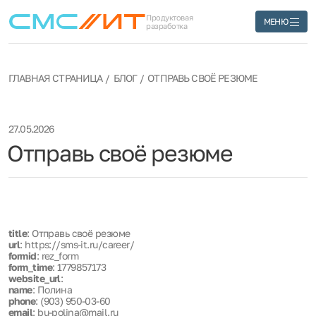
Продуктовая
МЕНЮ
разработка
ГЛАВНАЯ СТРАНИЦА
БЛОГ
ОТПРАВЬ СВОЁ РЕЗЮМЕ
27.05.2026
Отправь своё резюме
title
: Отправь своё резюме
url
: https://sms-it.ru/career/
formid
: rez_form
form_time
: 1779857173
website_url
:
name
: Полина
phone
: (903) 950-03-60
email
: bu-polina@mail.ru