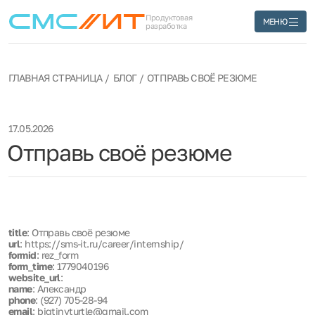
Продуктовая
МЕНЮ
разработка
ГЛАВНАЯ СТРАНИЦА
БЛОГ
ОТПРАВЬ СВОЁ РЕЗЮМЕ
17.05.2026
Отправь своё резюме
title
: Отправь своё резюме
url
: https://sms-it.ru/career/internship/
formid
: rez_form
form_time
: 1779040196
website_url
:
name
: Александр
phone
: (927) 705-28-94
email
: bigtinyturtle@gmail.com