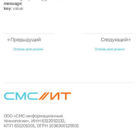
message
:
key
: value
Предыдущий
Следующий
Отправь своё резюме
Отправь своё резюме
ООО «СМС-информационные
технологии», ИНН 6312052132,
КПП 631201001, ОГРН 1036300125531