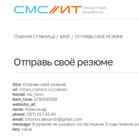
Продуктовая
разработка
ГЛАВНАЯ СТРАНИЦА
БЛОГ
ОТПРАВЬ СВОЁ РЕЗЮМЕ
Отправь своё резюме
title
: Отправь своё резюме
url
: https://sms-it.ru/career/
formid
: rez_form
form_time
: 1778830538
website_url
:
name
: Александр
phone
: (927) 017-25-40
email
: bitanov.alexandr@gmail.com
message
: В резюме не указано, но последние 3 года помимо 
key
: value