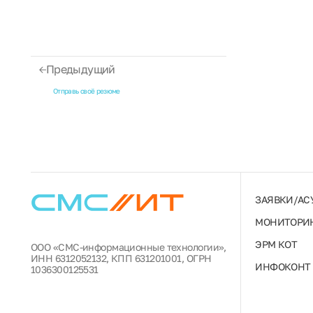
Предыдущий
Отправь своё резюме
ЗАЯВКИ/АС
МОНИТОРИН
ЭРМ КОТ
ООО «СМС-информационные технологии»,
ИНН 6312052132, КПП 631201001, ОГРН
ИНФОКОНТ
1036300125531