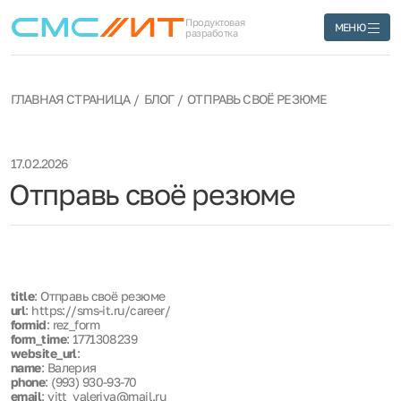
Продуктовая
МЕНЮ
разработка
ГЛАВНАЯ СТРАНИЦА
БЛОГ
ОТПРАВЬ СВОЁ РЕЗЮМЕ
17.02.2026
Отправь своё резюме
title
: Отправь своё резюме
url
: https://sms-it.ru/career/
formid
: rez_form
form_time
: 1771308239
website_url
:
name
: Валерия
phone
: (993) 930-93-70
email
: vitt_valeriya@mail.ru