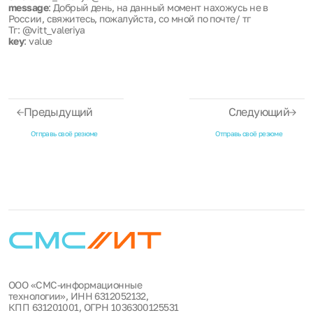
message
: Добрый день, на данный момент нахожусь не в
России, свяжитесь, пожалуйста, со мной по почте/ тг
Тг: @vitt_valeriya
key
: value
Предыдущий
Следующий
Отправь своё резюме
Отправь своё резюме
ООО «СМС-информационные
технологии», ИНН 6312052132,
КПП 631201001, ОГРН 1036300125531