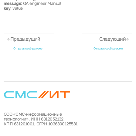
message
: QA engineer Manual
key
: value
Предыдущий
Следующий
Отправь своё резюме
Отправь своё резюме
ООО «СМС-информационные
технологии», ИНН 6312052132,
КПП 631201001, ОГРН 1036300125531