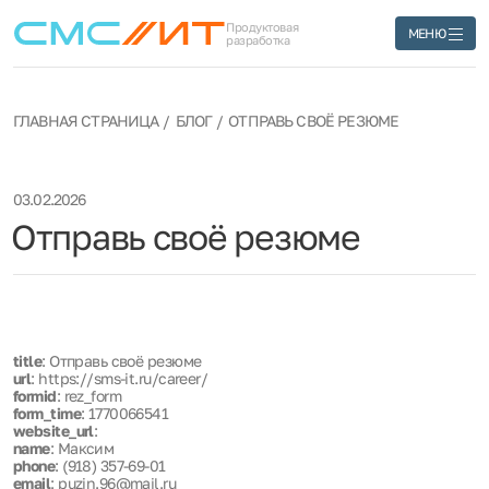
Продуктовая
МЕНЮ
разработка
ГЛАВНАЯ СТРАНИЦА
БЛОГ
ОТПРАВЬ СВОЁ РЕЗЮМЕ
03.02.2026
Отправь своё резюме
title
: Отправь своё резюме
url
: https://sms-it.ru/career/
formid
: rez_form
form_time
: 1770066541
website_url
:
name
: Максим
phone
: (918) 357-69-01
email
: puzin.96@mail.ru