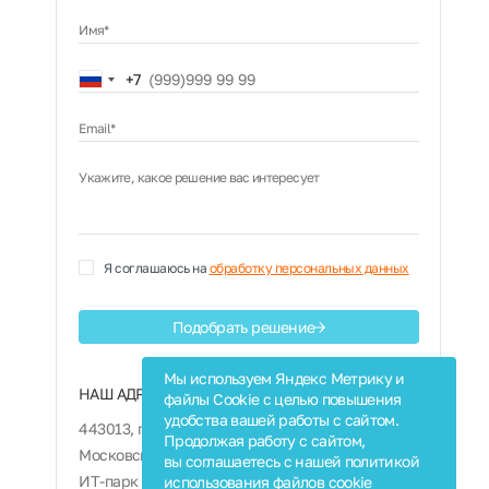
Имя*
Russia
+7
+7
Email*
Укажите, какое решение вас интересует
Я соглашаюсь на
обработку персональных данных
Подобрать решение
Мы используем Яндекс Метрику и
НАШ АДРЕС:
файлы Cookie с целью повышения
удобства вашей работы с сайтом.
443013, г. Самара,
Продолжая работу с сайтом,
Московское шоссе 4, корпус 4,
вы соглашаетесь с нашей политикой
ИТ-парк «Монте Роза», 12 этаж
использования файлов
cookie