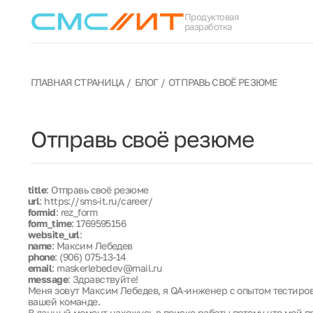
Продуктовая
разработка
ГЛАВНАЯ СТРАНИЦА
БЛОГ
ОТПРАВЬ СВОЁ РЕЗЮМЕ
Отправь своё резюме
title
: Отправь своё резюме
url
: https://sms-it.ru/career/
formid
: rez_form
form_time
: 1769595156
website_url
:
name
: Максим Лебедев
phone
: (906) 075-13-14
email
: maskerlebedev@mail.ru
message
: Здравствуйте!
Меня зовут Максим Лебедев, я QA-инженер с опытом тестиро
вашей команде.
В данный момент нахожусь в поиске работы потому что мой п