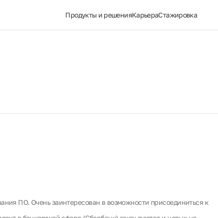
Продукты и решения
Карьера
Стажировка
вания ПО. Очень заинтересован в возможности присоединиться к
роект в банковской сфере (Сбербанк) закрывается и новых не