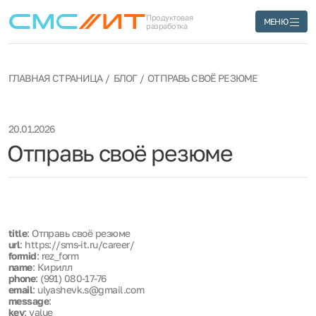
Продуктовая
МЕНЮ
разработка
ГЛАВНАЯ СТРАНИЦА
БЛОГ
ОТПРАВЬ СВОЁ РЕЗЮМЕ
20.01.2026
Отправь своё резюме
title
: Отправь своё резюме
url
: https://sms-it.ru/career/
formid
: rez_form
name
: Кирилл
phone
: (991) 080-17-76
email
: ulyashevk.s@gmail.com
message
:
key
: value