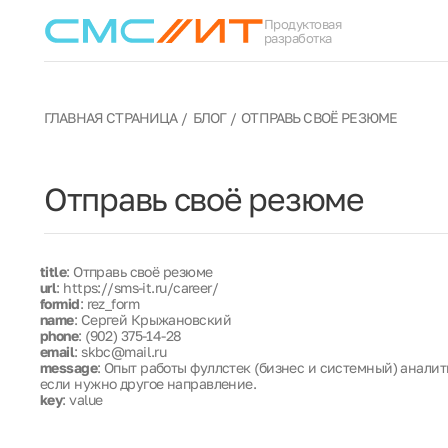
Продуктовая
разработка
ГЛАВНАЯ СТРАНИЦА
БЛОГ
ОТПРАВЬ СВОЁ РЕЗЮМЕ
Отправь своё резюме
title
: Отправь своё резюме
url
: https://sms-it.ru/career/
formid
: rez_form
name
: Сергей Крыжановский
phone
: (902) 375-14-28
email
: skbc@mail.ru
message
: Опыт работы фуллстек (бизнес и системный) аналит
если нужно другое направление.
key
: value