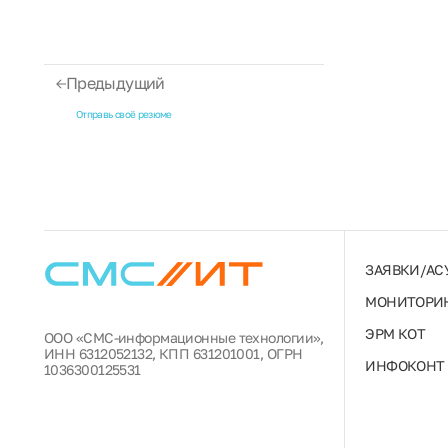
Предыдущий
Отправь своё резюме
ЗАЯВКИ/АС
МОНИТОРИН
ЭРМ КОТ
ООО «СМС-информационные технологии»,
ИНН 6312052132, КПП 631201001, ОГРН
ИНФОКОНТ
1036300125531