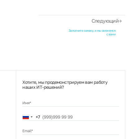
Следующий
Заполните заявку, и мы свяжемся
с вами
Хотите, мы продемонстрируем вам работу
наших ИТ‑решений?
Имя*
Russia
+7
+7
Email*