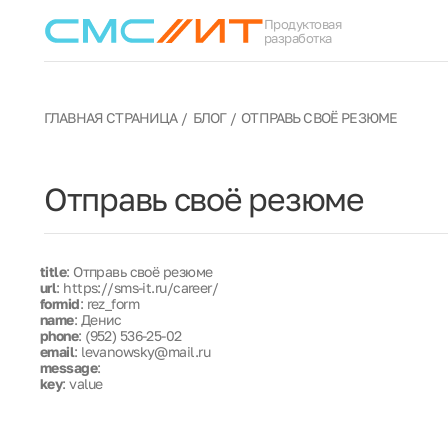
Продуктовая
разработка
ГЛАВНАЯ СТРАНИЦА
БЛОГ
ОТПРАВЬ СВОЁ РЕЗЮМЕ
Отправь своё резюме
title
: Отправь своё резюме
url
: https://sms-it.ru/career/
formid
: rez_form
name
: Денис
phone
: (952) 536-25-02
email
: levanowsky@mail.ru
message
:
key
: value