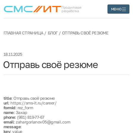
Продуктовая
МЕНЮ
разработка
ГЛАВНАЯ СТРАНИЦА
БЛОГ
ОТПРАВЬ СВОЁ РЕЗЮМЕ
18.11.2025
Отправь своё резюме
title
: Отправь своё резюме
url
: https://sms-it.ru/career/
formid
: rez_form
name
: Захар
phone
: (981) 819-77-67
email
: zahargorlanov05@gmail.com
message
:
key
: value