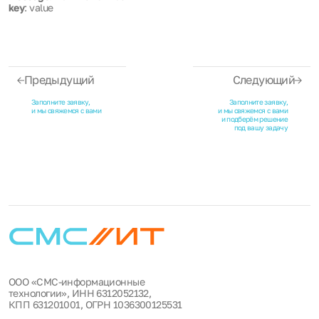
key
: value
Предыдущий
Следующий
Заполните заявку,
Заполните заявку,
и мы свяжемся с вами
и мы свяжемся с вами
и подберём решение
под вашу задачу
ООО «СМС-информационные
технологии», ИНН 6312052132,
КПП 631201001, ОГРН 1036300125531