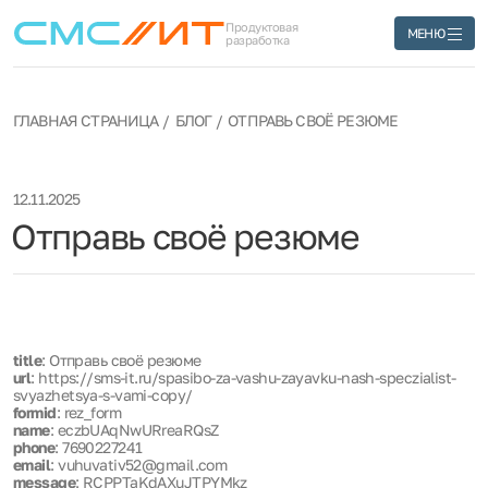
Продуктовая
МЕНЮ
разработка
ГЛАВНАЯ СТРАНИЦА
БЛОГ
ОТПРАВЬ СВОЁ РЕЗЮМЕ
12.11.2025
Отправь своё резюме
title
: Отправь своё резюме
url
: https://sms-it.ru/spasibo-za-vashu-zayavku-nash-speczialist-
svyazhetsya-s-vami-copy/
formid
: rez_form
name
: eczbUAqNwURreaRQsZ
phone
: 7690227241
email
: vuhuvativ52@gmail.com
message
: RCPPTaKdAXuJTPYMkz